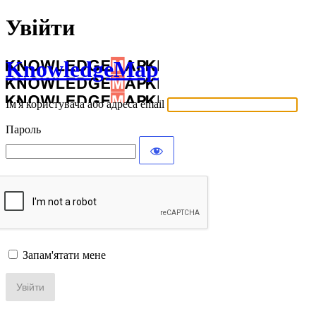
Увійти
KnowledgeMap
Ім'я користувача або адреса email
Пароль
Запам'ятати мене