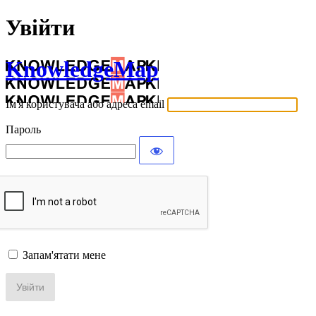
Увійти
KnowledgeMap
Ім'я користувача або адреса email
Пароль
Запам'ятати мене