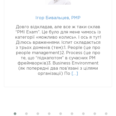
Ігор Бивальцев, PMP
Довго відкладав, але все ж таки склав
“PMI Exam”. Це було для мене чимось із
категорії «можливо колись». І ось я тут!
Ділюсь враженнями. Іспит складається
з трьох доменів (тем):1. People (це про
people management)2. Process (це про
те, що “підкапотом” в сучасних PM
фреймворків)3. Business Environment
(як попередні два пов’язані з цілями
Read
організації) По
[…]
more
about
Ігор
с
Бивальцев,
PMP