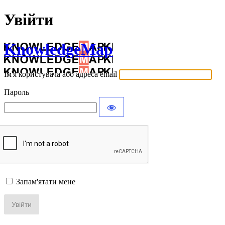
Увійти
KnowledgeMap
Ім'я користувача або адреса email
Пароль
Запам'ятати мене