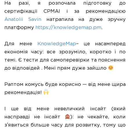
На разі, я розпочала підготовку до
сертифікації CPMAI і за рекомендацією
Anatolii Savin
натрапила на дуже зручну
платформу
https://knowledgemap.pm
.
Для мене
KnowledgeMap
– це насамперед
економія часу: все зрозуміло, коротко і по
темі. Є тести для самоперевірки та пояснення
до відповідей . Мені прям дуже зайшло
Раптом комусь буде корисно — від мене щира
рекомендація!
І ще від мене невеличкий інсайт (який
насправді не інсайт
): не чекайте, коли
зʼявиться більше часу для розвитку, тому що