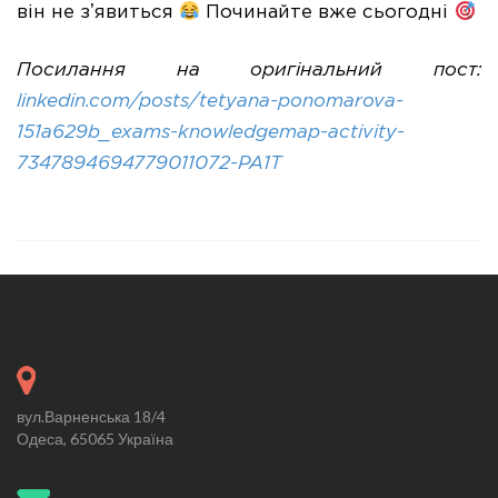
він не зʼявиться
Починайте вже сьогодні
Посилання на оригінальний пост:
linkedin.com/posts/tetyana-ponomarova-
151a629b_exams-knowledgemap-activity-
7347894694779011072-PA1T
вул.Варненська 18/4
Одеса, 65065 Україна