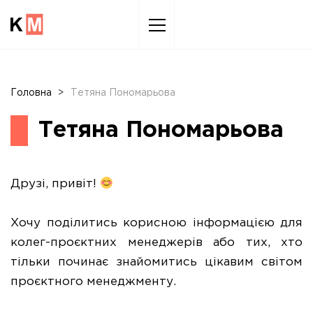
Sk
to
co
Головна
>
Тетяна Пономарьова
Тетяна Пономарьова
Друзі, привіт!
Хочу поділитись корисною інформацією для
колег-проєктних менеджерів або тих, хто
тільки починає знайомитись цікавим світом
проєктного менеджменту.