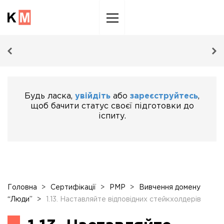
Sk
to
co
Будь ласка,
увійдіть
або
зареєструйтесь
,
щоб бачити статус своєї підготовки до
іспиту.
Головна
>
Сертифікації
>
PMP
>
Вивчення домену
“Люди”
>
1.13. Наставляйте відповідних стейкхолдерів