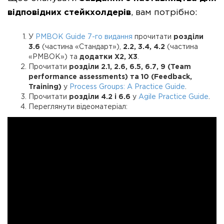
відповідних стейкхолдерів
, вам потрібно:
У
PMBOK Guide 7-го видання
прочитати
розділи
3.6
(частина «Стандарт»),
2.2, 3.4, 4.2
(частина
«PMBOK») та
додатки X2, X3
.
Прочитати
розділи 2.1, 2.6, 6.5, 6.7, 9 (Team
performance assessments) та 10 (Feedback,
Training)
у
Process Groups: A Practice Guide
.
Прочитати
розділи 4.2 і 6.6
у
Agile Practice Guide
.
Переглянути відеоматеріал: