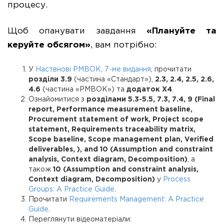
процесу.
Щоб опанувати завдання
«Плануйте та
керуйте обсягом»
, вам потрібно:
У
Наствнові PMBOK, 7-ме видання
, прочитати
розділи 3.9
(частина «Стандарт»),
2.3, 2.4, 2.5, 2.6,
4.6
(частина «PMBOK») та
додаток X4
.
Ознайомитися з
розділами 5.3-5.5, 7.3, 7.4, 9 (Final
report, Performance measurement baseline,
Procurement statement of work, Project scope
statement, Requirements traceability matrix,
Scope baseline, Scope management plan, Verified
deliverables, ), and 10 (Assumption and constraint
analysis, Context diagram, Decomposition)
, а
також
10 (Assumption and constraint analysis,
Context diagram, Decomposition)
у
Process
Groups: A Practice Guide
.
Прочитати
Requirements Management: A Practice
Guide
.
Переглянути відеоматеріали: