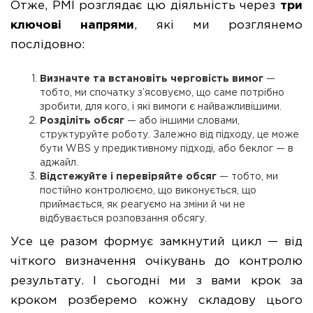
Отже, PMI розглядає цю діяльність через
три
ключові напрями
, які ми розглянемо
послідовно:
Визначте та встановіть черговість вимог
—
тобто, ми спочатку з’ясовуємо, що саме потрібно
зробити, для кого, і які вимоги є найважливішими.
Розділіть обсяг
— або іншими словами,
структуруйте роботу. Залежно від підходу, це може
бути WBS у предиктивному підході, або беклог — в
аджайл.
Відстежуйте і перевіряйте обсяг
— тобто, ми
постійно контролюємо, що виконується, що
приймається, як реагуємо на зміни й чи не
відбувається розповзання обсягу.
Усе це разом формує замкнутий цикл — від
чіткого визначення очікувань до контролю
результату. І сьогодні ми з вами крок за
кроком розберемо кожну складову цього