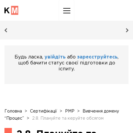
Sk
to
co
Будь ласка,
увійдіть
або
зареєструйтесь
,
щоб бачити статус своєї підготовки до
іспиту.
Головна
>
Сертифікації
>
PMP
>
Вивчення домену
“Процес”
>
2.8. Плануйте та керуйте обсягом