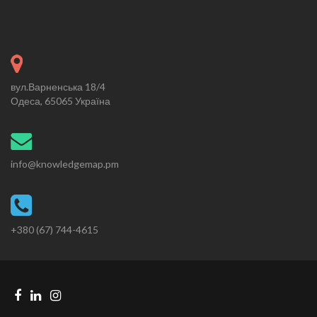
вул.Варненська 18/4
Одеса, 65065 Україна
info@knowledgemap.pm
+380 (67) 744-4615
Facebook
Linkedin
Instagram
Telegram
link
link
link
link