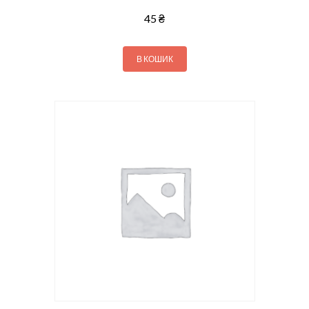
45
₴
В КОШИК